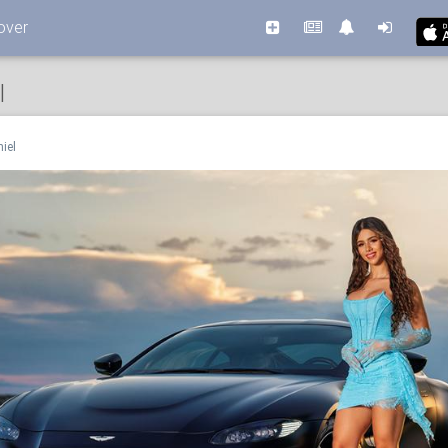
over
l
iel