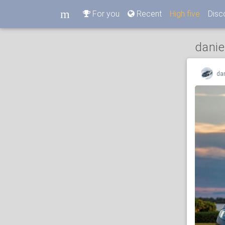
m
For you
Recent
High five
Disc
m
danie
dan