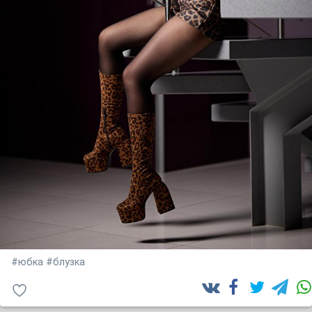
#юбка
#блузка